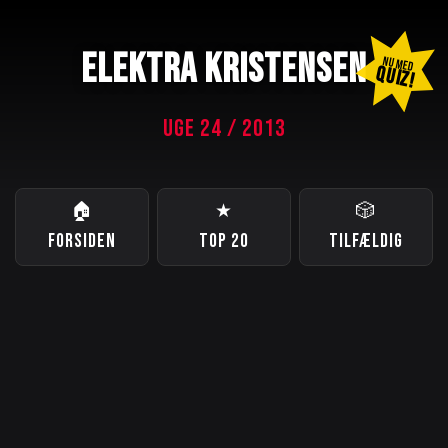
ELEKTRA KRISTENSEN
NU MED
QUIZ!
UGE 24 / 2013
🏠
★
🎲
FORSIDEN
TOP 20
TILFÆLDIG