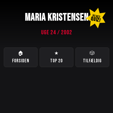
MARIA KRISTENSEN
NU MED
QUIZ!
UGE 24 / 2002
🏠
★
🎲
FORSIDEN
TOP 20
TILFÆLDIG