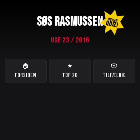
SØS RASMUSSEN
NU MED
QUIZ!
UGE 23 / 2016
🏠
★
🎲
FORSIDEN
TOP 20
TILFÆLDIG