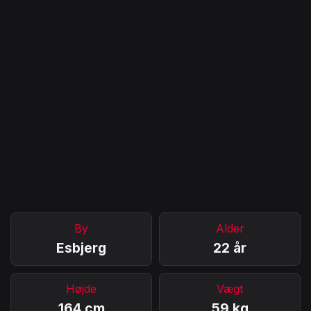
By
Alder
Esbjerg
22 år
Højde
Vægt
164 cm
59 kg