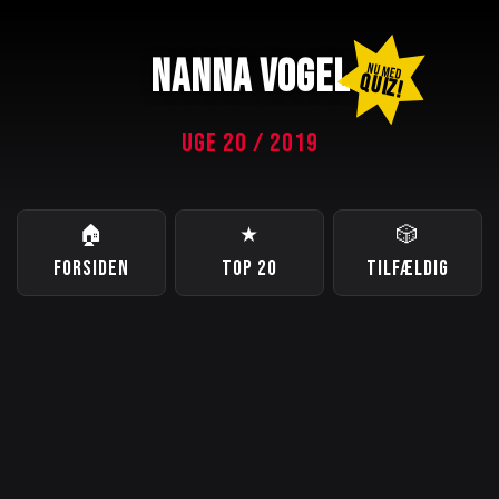
NANNA VOGEL
NU MED
QUIZ!
UGE 20 / 2019
🏠
★
🎲
FORSIDEN
TOP 20
TILFÆLDIG