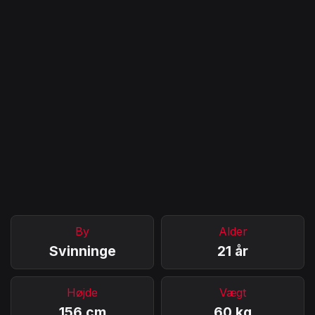
By
Alder
Svinninge
21 år
Højde
Vægt
156 cm
60 kg