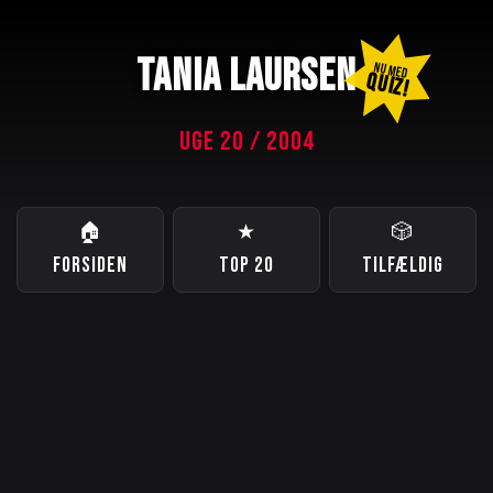
TANIA LAURSEN
NU MED
QUIZ!
UGE 20 / 2004
🏠
★
🎲
FORSIDEN
TOP 20
TILFÆLDIG