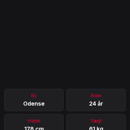
By
Alder
Odense
24 år
Højde
Vægt
178 cm
61 kg