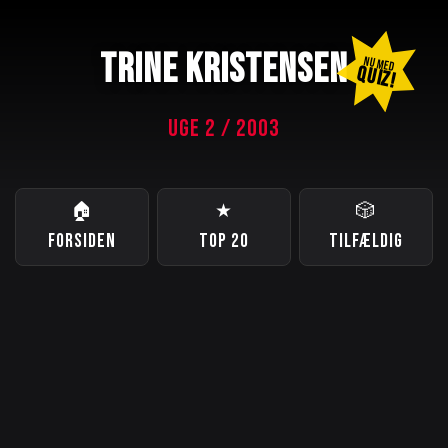
TRINE KRISTENSEN
NU MED
QUIZ!
UGE 2 / 2003
🏠
★
🎲
FORSIDEN
TOP 20
TILFÆLDIG