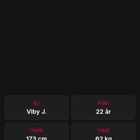
By
Alder
Viby J.
22 år
Højde
Vægt
173 cm
62 kg