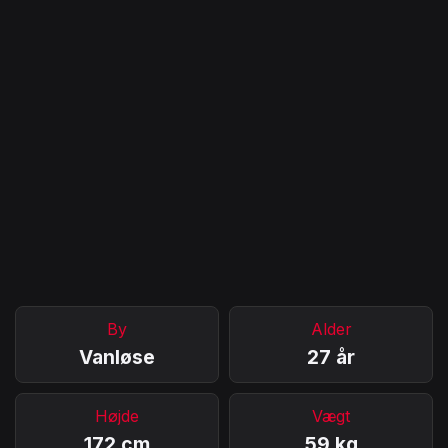
By
Alder
Vanløse
27 år
Højde
Vægt
172 cm
59 kg