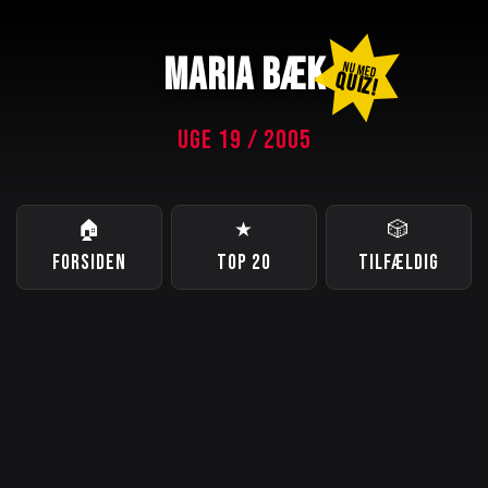
MARIA BÆK
NU MED
QUIZ!
UGE 19 / 2005
🏠
★
🎲
FORSIDEN
TOP 20
TILFÆLDIG