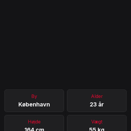
By
Alder
København
23 år
Højde
Vægt
164 cm
55 kg