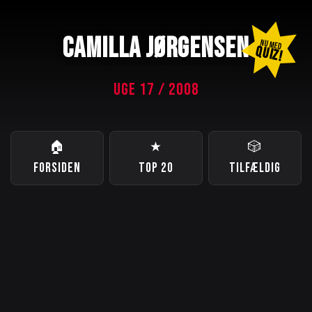
CAMILLA JØRGENSEN
NU MED
QUIZ!
UGE 17 / 2008
🏠
★
🎲
FORSIDEN
TOP 20
TILFÆLDIG