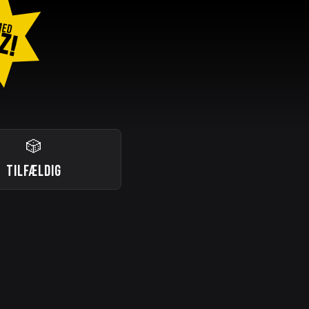
MED
Z!
🎲
TILFÆLDIG