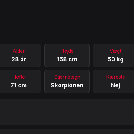
Alder
Højde
Vægt
28 år
158 cm
50 kg
Hofte
Stjernetegn
Kæreste
71 cm
Skorpionen
Nej