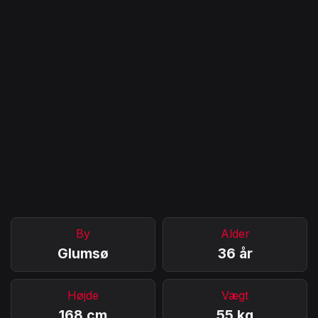
By
Alder
Glumsø
36 år
Højde
Vægt
168 cm
55 kg