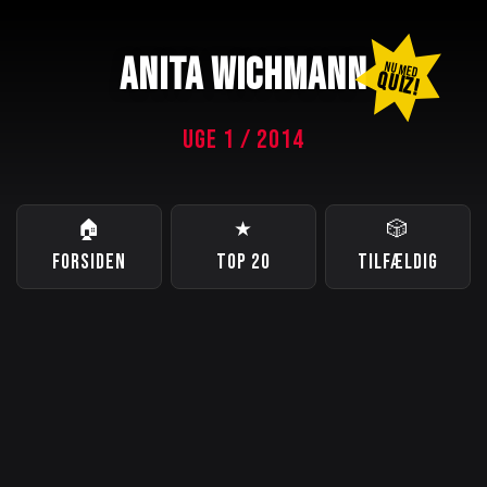
ANITA WICHMANN
NU MED
QUIZ!
UGE 1 / 2014
🏠
★
🎲
FORSIDEN
TOP 20
TILFÆLDIG