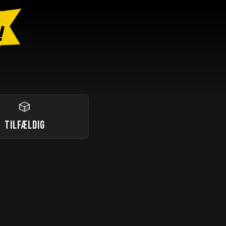
D
!
🎲
TILFÆLDIG