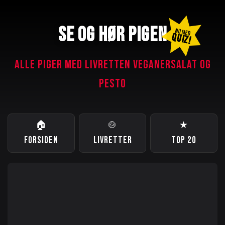
SE OG HØR PIGEN
NU MED
QUIZ!
ALLE PIGER MED LIVRETTEN VEGANERSALAT OG
PESTO
🏠
🍲
★
FORSIDEN
LIVRETTER
TOP 20