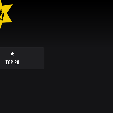
ED
Z!
★
TOP 20