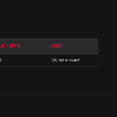
LJE / HOFTE
LIVRET
6
Uh, det er svært!