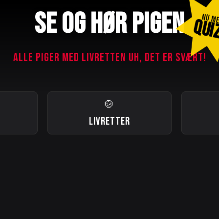
SE OG HØR PIGEN
NU M
QUI
ALLE PIGER MED LIVRETTEN UH, DET ER SVÆRT!
🍲
LIVRETTER