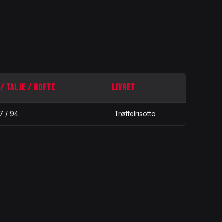
/ TALJE / HOFTE
LIVRET
7 / 94
Trøffelrisotto