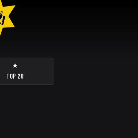
ED
Z!
★
TOP 20