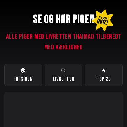
SE OG HØR PIGEN
NU MED
QUIZ!
ALLE PIGER MED LIVRETTEN THAIMAD TILBEREDT
MED KÆRLIGHED
🏠
🍲
★
FORSIDEN
LIVRETTER
TOP 20