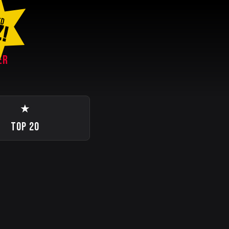
ED
Z!
ER
★
TOP 20