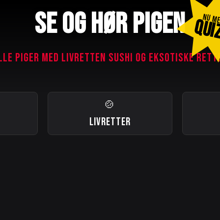
SE OG HØR PIGEN
NU M
QUI
LLE PIGER MED LIVRETTEN SUSHI OG EKSOTISKE RETT
🍲
LIVRETTER