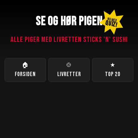
SE OG HØR PIGEN
NU MED
QUIZ!
ALLE PIGER MED LIVRETTEN STICKS 'N' SUSHI
🏠
🍲
★
FORSIDEN
LIVRETTER
TOP 20