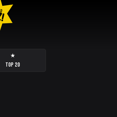
ED
Z!
★
TOP 20