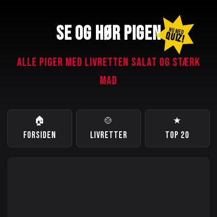
SE OG HØR PIGEN
NU MED
QUIZ!
ALLE PIGER MED LIVRETTEN SALAT OG STÆRK
MAD
🏠
🍲
★
FORSIDEN
LIVRETTER
TOP 20