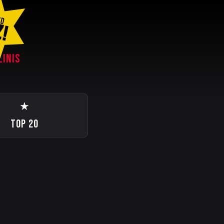
ED
Z!
LINIS
★
TOP 20