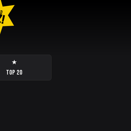
ED
Z!
★
TOP 20