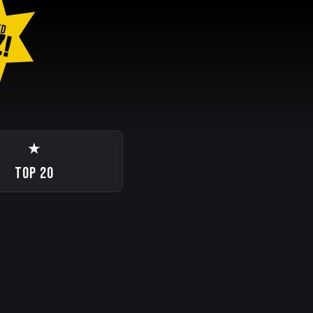
ED
Z!
★
TOP 20