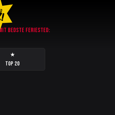
ED
Z!
MIT BEDSTE FERIESTED:
★
TOP 20