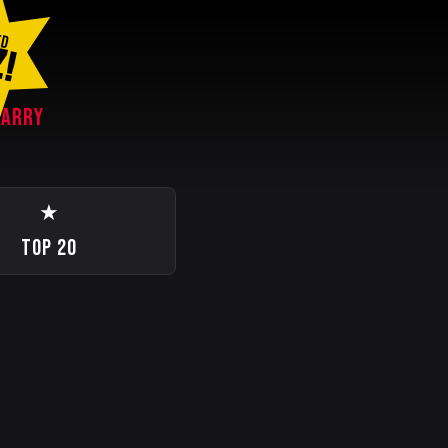
ED
Z!
KARRY
★
TOP 20