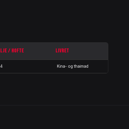
ALJE / HOFTE
LIVRET
94
Kina- og thaimad