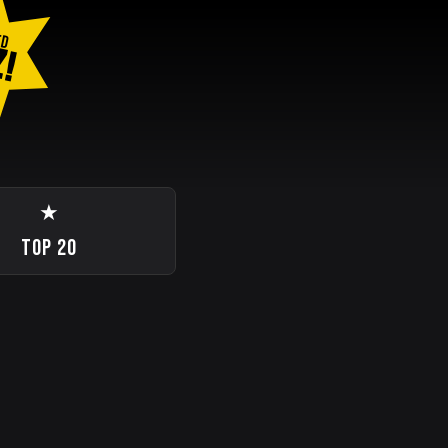
ED
Z!
★
TOP 20