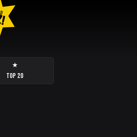
ED
Z!
★
TOP 20