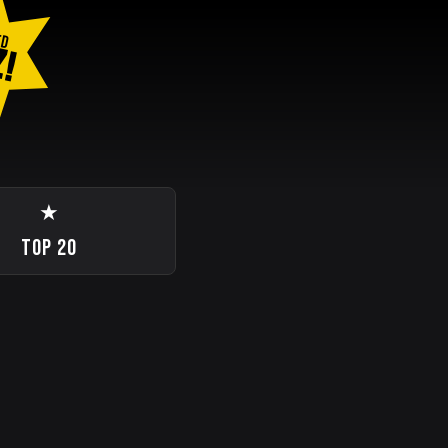
ED
Z!
★
TOP 20