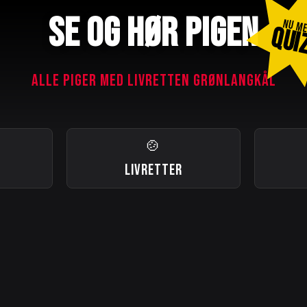
SE OG HØR PIGEN
NU M
QUI
ALLE PIGER MED LIVRETTEN GRØNLANGKÅL
🍲
LIVRETTER