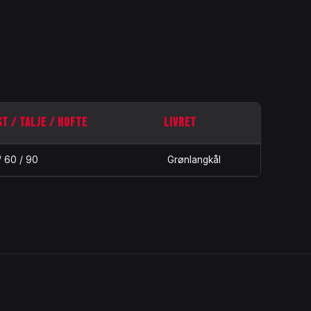
T / TALJE / HOFTE
LIVRET
/ 60 / 90
Grønlangkål