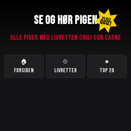
SE OG HØR PIGEN
NU MED
QUIZ!
ALLE PIGER MED LIVRETTEN CHILI CON CARNE
🏠
🍲
★
FORSIDEN
LIVRETTER
TOP 20