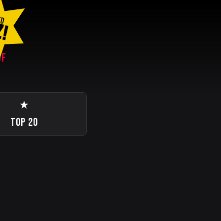
ED
Z!
ØF
★
TOP 20