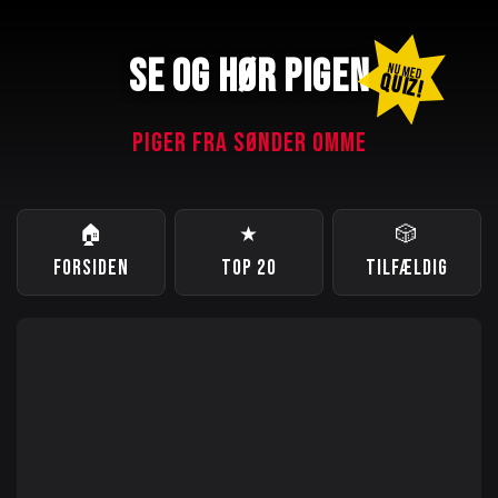
SE OG HØR PIGEN
NU MED
QUIZ!
PIGER FRA SØNDER OMME
🏠
★
🎲
FORSIDEN
TOP 20
TILFÆLDIG