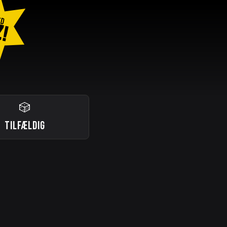
ED
Z!
🎲
TILFÆLDIG