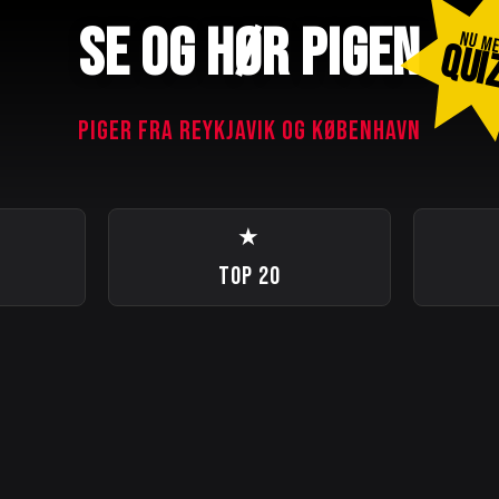
SE OG HØR PIGEN
NU M
QUI
PIGER FRA REYKJAVIK OG KØBENHAVN
★
TOP 20