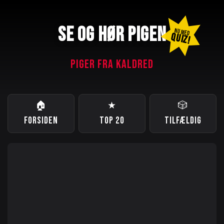
SE OG HØR PIGEN
NU MED
QUIZ!
PIGER FRA KALDRED
🏠
★
🎲
FORSIDEN
TOP 20
TILFÆLDIG