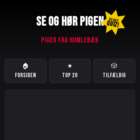
SE OG HØR PIGEN
NU MED
QUIZ!
PIGER FRA HUMLEBÆK
🏠
★
🎲
FORSIDEN
TOP 20
TILFÆLDIG