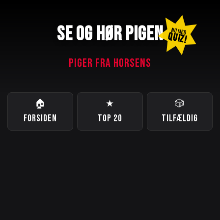
SE OG HØR PIGEN
NU MED
QUIZ!
PIGER FRA HORSENS
🏠
★
🎲
FORSIDEN
TOP 20
TILFÆLDIG