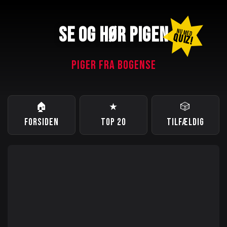
SE OG HØR PIGEN
NU MED
QUIZ!
PIGER FRA BOGENSE
🏠
★
🎲
FORSIDEN
TOP 20
TILFÆLDIG