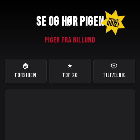
SE OG HØR PIGEN
NU MED
QUIZ!
PIGER FRA BILLUND
🏠
★
🎲
FORSIDEN
TOP 20
TILFÆLDIG